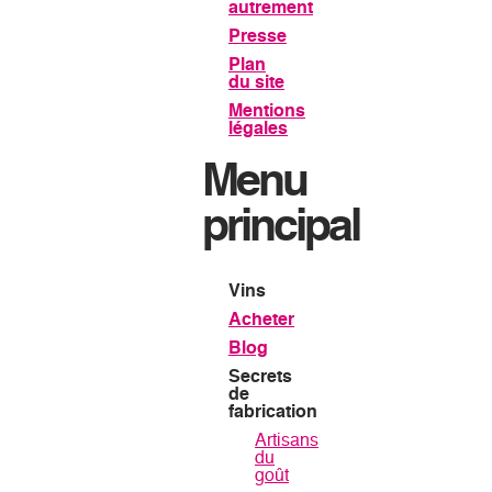
autrement
Esprit d'équipe
Presse
Plan
Visiter
du site
Mentions
légales
Contact
Menu
Où nous trouver
principal
Espace privé
Vins
Acheter
Blog
Secrets
de
fabrication
Artisans
du
goût