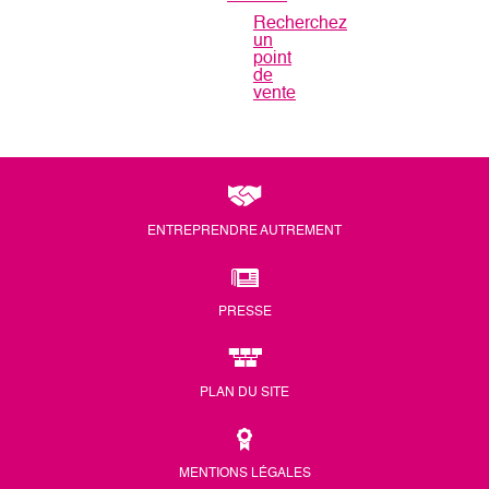
Recherchez
un
point
de
vente
ENTREPRENDRE AUTREMENT
PRESSE
PLAN DU SITE
MENTIONS LÉGALES