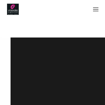
Jump to navigation
Vins
Acheter
Blog
Secrets de fabrication
Esprit d'équipe
Visiter
Contact