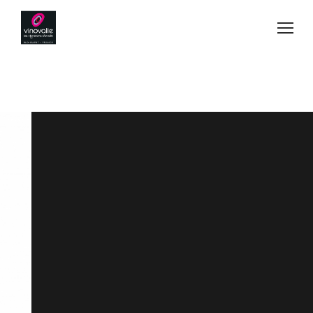
Jump to navigation
Vins
Acheter
Blog
Secrets de fabrication
Esprit d'équipe
Visiter
Contact