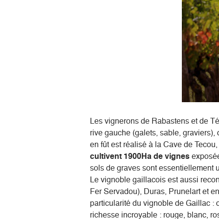
Les vignerons de Rabastens et de Téco
rive gauche (galets, sable, graviers), 
en fût est réalisé à la Cave de Tecou
cultivent 1900Ha de vignes
exposées
sols de graves sont essentiellement ut
Le vignoble gaillacois est aussi reco
Fer Servadou), Duras, Prunelart et e
particularité du vignoble de Gaillac : 
richesse incroyable : rouge, blanc, ro