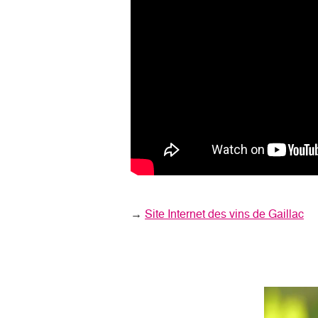
→
Site Internet des vins de Gaillac