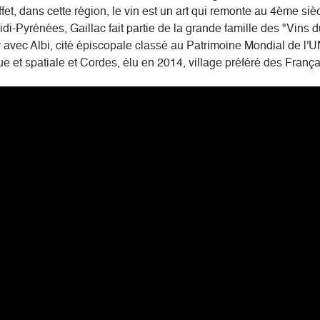
fet, dans cette région, le vin est un art qui remonte au 4ème si
idi-Pyrénées, Gaillac fait partie de la grande famille des "Vin
d'or avec Albi, cité épiscopale classé au Patrimoine Mondial de 
e et spatiale et Cordes, élu en 2014, village préféré des Fran