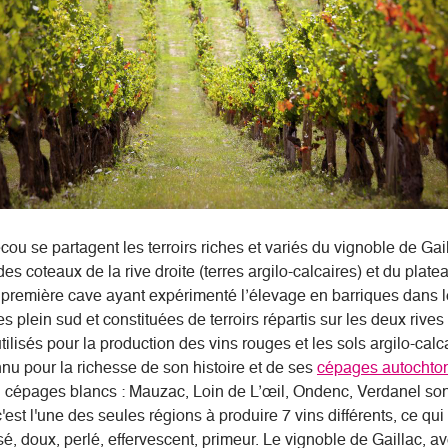
u se partagent les terroirs riches et variés du vignoble de Gai
des coteaux de la rive droite (terres argilo-calcaires) et du platea
, première cave ayant expérimenté l’élevage en barriques dans l
 plein sud et constituées de terroirs répartis sur les deux rives 
ilisés pour la production des vins rouges et les sols argilo-calc
nnu pour la richesse de son histoire et de ses
cépages autochto
n cépages blancs : Mauzac, Loin de L’œil, Ondenc, Verdanel son
c'est l'une des seules régions à produire 7 vins différents, ce qu
sé, doux, perlé, effervescent, primeur. Le vignoble de Gaillac, a