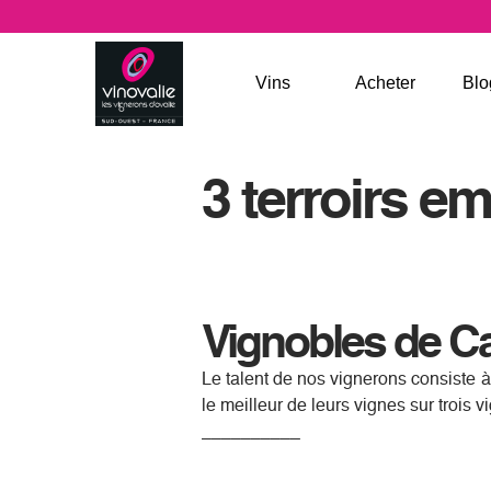
Jump to navigation
Vins
Acheter
Blo
3 terroirs e
LA SOULE DE VINOVALIE
LES VALEURS SÛRES
Vignobles de Ca
Le talent de nos vignerons consiste à 
LES LÉGENDES
le meilleur de leurs vignes sur trois 
__________