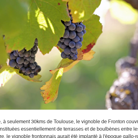
e, à seulement 30kms de Toulouse, le vignoble de Fronton cou
stituées essentiellement de terrasses et de boulbènes entre les 
, le vignoble frontonnais aurait été implanté à l'époque gallo-ro