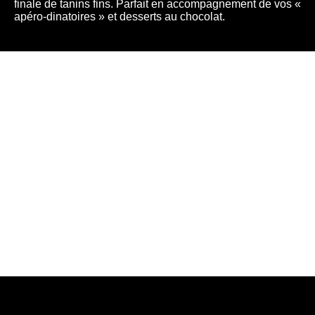
finale de tanins fins. Parfait en accompagnement de vos «
apéro-dinatoires » et desserts au chocolat.
À l'heure
du partage...