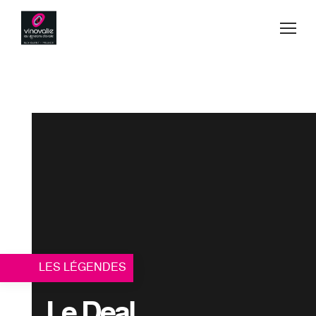
Jump to navigation
Vins
Acheter
Blog
Secrets de fabrication
Esprit d'équipe
Visiter
LES LÉGENDES
Contact
Le Deal