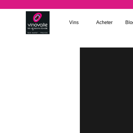
Jump to navigation
Vins
Acheter
Blo
LA SOULE DE VINOVALIE
LES VALEURS SÛRES
LES LÉGENDES