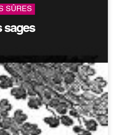
S SÛRES
s sages