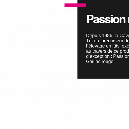
LES AUDACIEUX
Passion
Depuis 1986, la Cav
Técou, précurseur d
l’élevage en fûts, exc
au travers de ce prod
d’exception : Passio
Gaillac rouge.