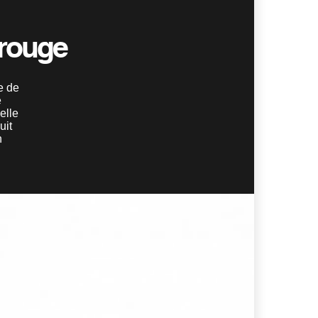
 rouge
e de
e
elle
uit
n