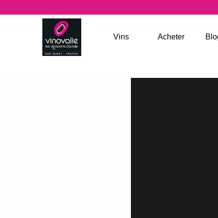
Jump to navigation
Vins
Acheter
Blo
LA SOULE DE VINOVALIE
LES VALEURS SÛRES
LES LÉGENDES