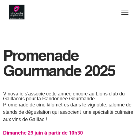
Jump to navigation
Buy
Wines
Promenade
Blog
Gourmande 2025
Manufacturing Secrets
Vinovalie s'associe cette année encore au Lions club du
Team spirit
Gaillacois pour la Randonnée Gourmande
Promenade de cinq kilomètres dans le vignoble, jalonné de
Contact
stands de dégustation qui associent une spécialité culinaire
aux vins de Gaillac !
Where to find us
Dimanche 29 juin à partir de 10h30