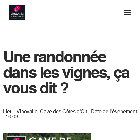
Jump to navigation
Vins
Acheter
Une randonnée
Blog
dans les vignes, ça
Secrets de fabrication
vous dit ?
Esprit d'équipe
Lieu : Vinovalie, Cave des Côtes d'Olt - Date de l’événement
Visiter
: 10.09
Contact