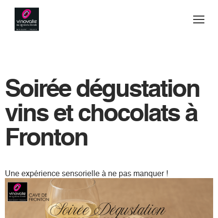
Jump to navigation
Vins
Acheter
Soirée dégustation
Blog
vins et chocolats à
Secrets de fabrication
Fronton
Esprit d'équipe
Une expérience sensorielle à ne pas manquer !
Visiter
Contact