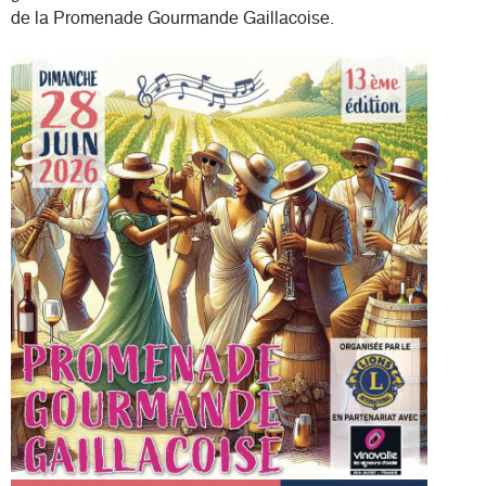
Où nous trouver
de la Promenade Gourmande Gaillacoise.
Espace privé