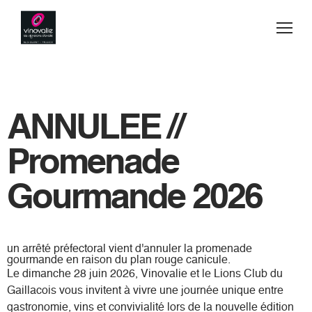
Jump to navigation
Vins
Acheter
ANNULEE //
Blog
Promenade
Secrets de fabrication
Gourmande 2026
Esprit d'équipe
un arrêté préfectoral vient d'annuler la promenade
Visiter
gourmande en raison du plan rouge canicule.
Le dimanche 28 juin 2026, Vinovalie et le Lions Club du
Contact
Gaillacois vous invitent à vivre une journée unique entre
gastronomie, vins et convivialité lors de la nouvelle édition