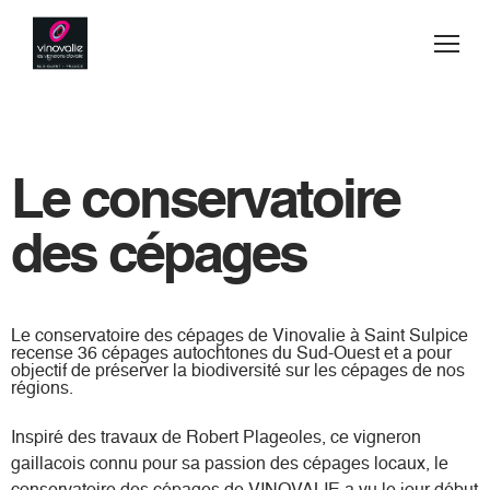
Jump to navigation
Vins
Acheter
Le conservatoire
Blog
des cépages
Secrets de fabrication
Le conservatoire des cépages de Vinovalie à Saint Sulpice
Esprit d'équipe
recense 36 cépages autochtones du Sud-Ouest et a pour
objectif de préserver la biodiversité sur les cépages de nos
régions.
Visiter
Inspiré des travaux de Robert Plageoles, ce vigneron
Contact
gaillacois connu pour sa passion des cépages locaux, le