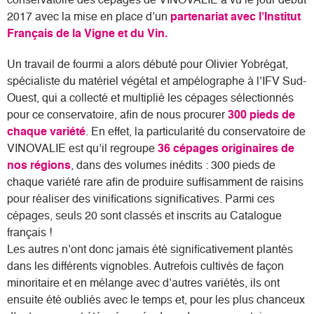
conservatoire des cépages de VINOVALIE a vu le jour début
Où nous trouver
2017 avec la mise en place d’un
partenariat avec l’Institut
Français de la Vigne et du Vin.
Espace privé
Un travail de fourmi a alors débuté pour Olivier Yobrégat,
spécialiste du matériel végétal et ampélographe à l’IFV Sud-
Ouest, qui a collecté et multiplié les cépages sélectionnés
pour ce conservatoire, afin de nous procurer
300 pieds de
chaque variété
. En effet, la particularité du conservatoire de
VINOVALIE est qu’il regroupe
36 cépages originaires de
nos régions
, dans des volumes inédits : 300 pieds de
chaque variété rare afin de produire suffisamment de raisins
pour réaliser des vinifications significatives. Parmi ces
cépages, seuls 20 sont classés et inscrits au Catalogue
français !
Les autres n’ont donc jamais été significativement plantés
dans les différents vignobles. Autrefois cultivés de façon
minoritaire et en mélange avec d’autres variétés, ils ont
ensuite été oubliés avec le temps et, pour les plus chanceux