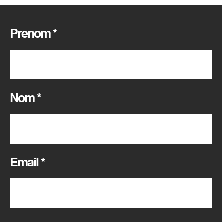
Où nous trouver
Prenom
*
Espace privé
Nom
*
Email
*