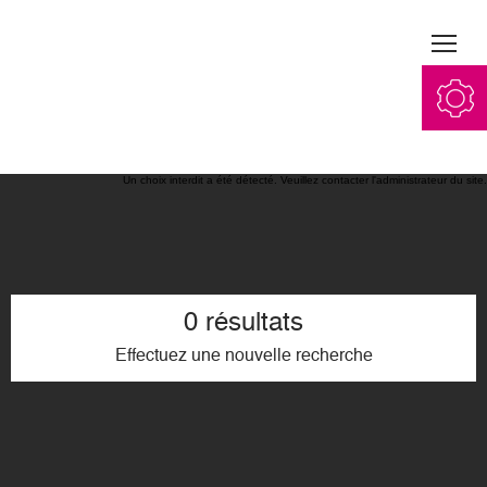
Jump to navigation
Vins
Acheter
Message d'erreur
Un choix interdit a été détecté. Veuillez contacter l'administrateur du site.
Blog
Secrets de fabrication
0 résultats
Esprit d'équipe
Effectuez une nouvelle recherche
Visiter
Contact