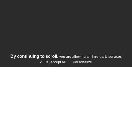
By continuing to scroll,
you are allowing all third-party services
✓ OK, accept all
Personalize
ENTREPRENDRE AUTREMENT