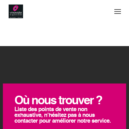
Jump to navigation
Vins
Acheter
Blog
Secrets de fabrication
Esprit d'équipe
Où nous trouver ?
Visiter
Liste des points de vente non
exhaustive, n’hésitez pas à nous
Contact
contacter pour améliorer notre service.