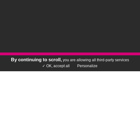
By continuing to scroll,
you are allowing all third-party services
Rechercher votre vin
✓ OK, accept all
Personalize
ENTREPRENDRE AUTREMENT