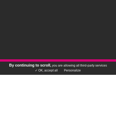
By continuing to scroll,
you are allowing all third-party services
Rechercher votre vin
✓ OK, accept all
Personalize
ENTREPRENDRE AUTREMENT